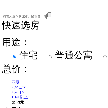
快速选房
用途：
住宅
普通公寓
总价：
不限
4
80以下
9
80-140
1
140以上
套
万元